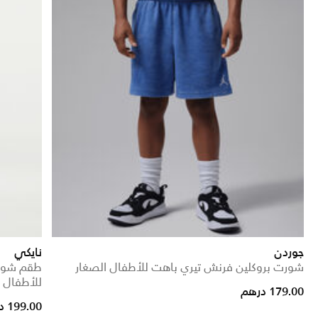
جوردن
نايكي
شورت بروكلين فرنش تيري باهت للأطفال الصغار
طقم شورت
للأطفال ا
179.00 درهم
199.00 درهم