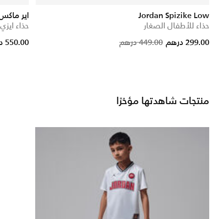
Jordan Spizike Low
اير ماكس 270 ج
حذاء للأطفال الصغار
حذاء ايزي
Price reduc
to
299.00 درهم
449.00 درهم
550.00 درهم
منتجات شاهدتها مؤخرًا