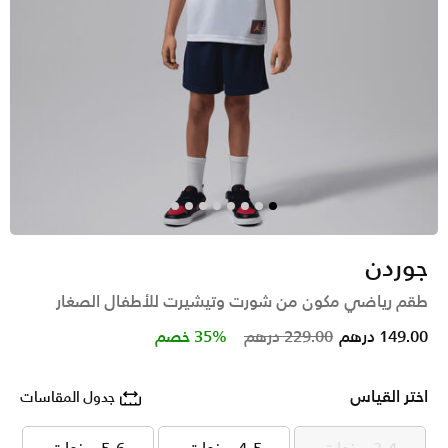
جوردن
طقم رياضي مكون من شورت وتيشيرت للأطفال الصغار
Price reduced from
to
149.00 درهم
229.00 درهم
35% خصم
اختر القياس
جدول المقاسات