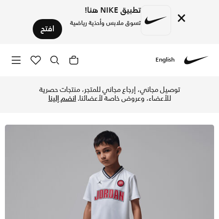
تطبيق NIKE هنا!
×
تسوق ملابس وأحذية رياضية
افتح
English
Nike
تسوق جوردن طقم رياضي مكون من شورت وتيشيرت للأطفال الصغار 
توصيل مجاني، إرجاع مجاني للمتجر، منتجات حصرية
للأعضاء، وعروض خاصة لأعضائنا.
انضم إلينا