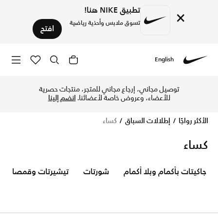
تطبيق NIKE هنا!
×
تسوق ملابس وأحذية رياضية
افتح
English
Nike
تسوق الآن كساء متجر نايكي الإلكتروني في الإمارات. اكتشف الم
توصيل مجاني، إرجاع مجاني للمتجر، منتجات حصرية
للأعضاء، وعروض خاصة لأعضائنا.
انضم إلينا
الأكثر رواجًا
إطلالات السباق
كساء
كساء
جاكيتات بأكمام وبلا أكمام
شورتات
تيشيرتات وقمصان