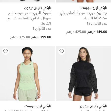
نايكي ايروسويفت
نايكي رانينج ديفجن
تيشيرت جري قصير بلا أكمام دراي-
شورت الجري بخصر متوسط مع
فت ADV للنساء
سروال داخلي للنساء - 7.5 سم
عدد الألوان 12
(تقريبا)
عدد الألوان 1
Price reduced from
to
149.00 درهم
425.00 درهم
Price reduced from
to
199.00 درهم
375.00 درهم
نايكي رانينج ديفجن
نايكي ايروسويفت