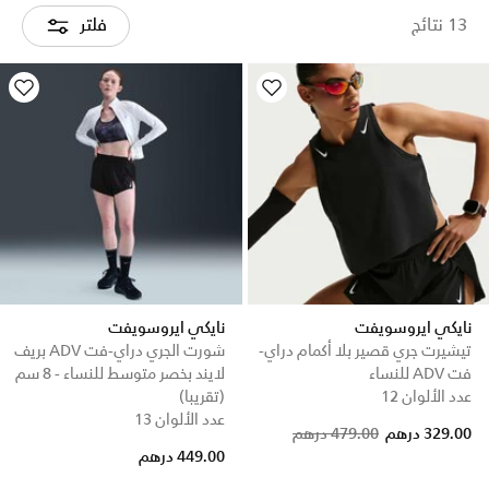
13 نتائج
فلتر
نايكي ايروسويفت
نايكي ايروسويفت
تيشيرت جري قصير بلا أكمام دراي-
شورت الجري دراي-فت ADV بريف
فت ADV للنساء
لايند بخصر متوسط للنساء - 8 سم
عدد الألوان 12
(تقريبا)
عدد الألوان 13
Price reduced from
to
329.00 درهم
479.00 درهم
449.00 درهم