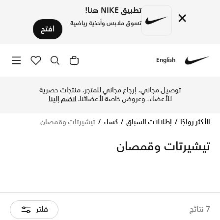
تطبيق NIKE هنا!
×
تسوق ملابس وأحذية رياضية
افتح
English
Nike
تسوق الآن تيشيرتات وقمصان متجر نايكي الإلكتروني في الإمارا
توصيل مجاني، إرجاع مجاني للمتجر، منتجات حصرية
للأعضاء، وعروض خاصة لأعضائنا.
انضم إلينا
الأكثر رواجًا
إطلالات السباق
كساء
تيشيرتات وقمصان
تيشيرتات وقمصان
7 نتائج
فلتر